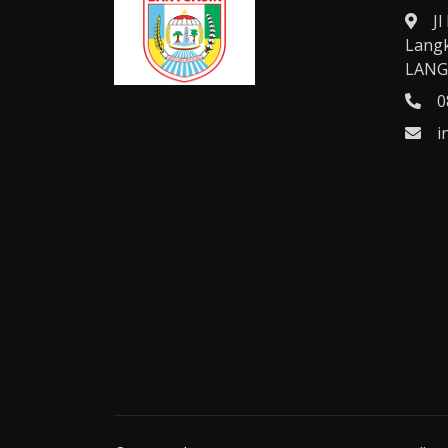
J
Langk
LAN
0
i