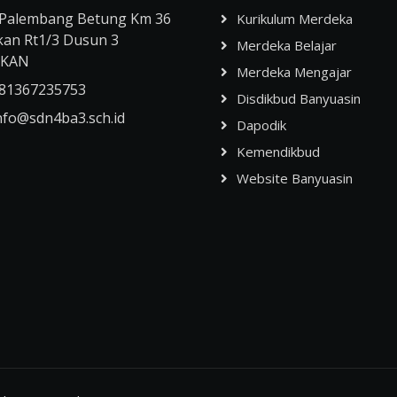
l Palembang Betung Km 36
Kurikulum Merdeka
an Rt1/3 Dusun 3
Merdeka Belajar
GKAN
Merdeka Mengajar
81367235753
Disdikbud Banyuasin
nfo@sdn4ba3.sch.id
Dapodik
Kemendikbud
Website Banyuasin