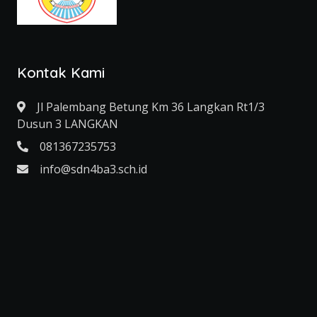
Kontak Kami
Jl Palembang Betung Km 36 Langkan Rt1/3
Dusun 3 LANGKAN
081367235753
info@sdn4ba3.sch.id