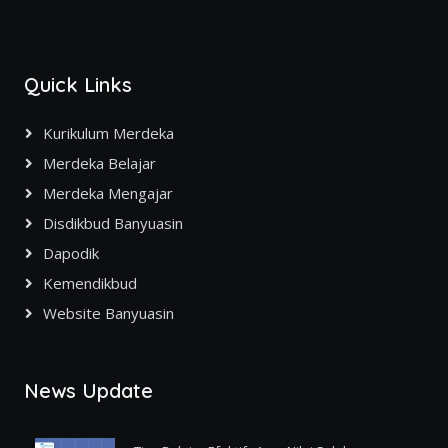
Quick Links
Kurikulum Merdeka
Merdeka Belajar
Merdeka Mengajar
Disdikbud Banyuasin
Dapodik
Kemendikbud
Website Banyuasin
News Update