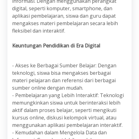
informasi. Dengan menggunakan perangkat
digital, seperti komputer, smartphone, dan
aplikasi pembelajaran, siswa dan guru dapat
mengakses materi pembelajaran secara lebih
fleksibel dan interaktif.
Keuntungan Pendidikan di Era Digital
- Akses ke Berbagai Sumber Belajar: Dengan
teknologi, siswa bisa mengakses berbagai
materi pelajaran dan referensi dari berbagai
sumber online dengan mudah.
- Pembelajaran yang Lebih Interaktif: Teknologi
memungkinkan siswa untuk berinteraksi lebih
aktif dalam proses belajar, seperti mengikuti
kursus online, diskusi kelompok virtual, atau
menggunakan aplikasi pembelajaran interaktif.
- Kemudahan dalam Mengelola Data dan