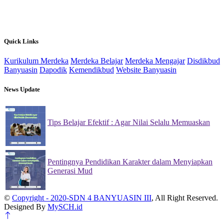
Quick Links
Kurikulum Merdeka
Merdeka Belajar
Merdeka Mengajar
Disdikbud
Banyuasin
Dapodik
Kemendikbud
Website Banyuasin
News Update
Tips Belajar Efektif : Agar Nilai Selalu Memuaskan
22 Nov 2024
Pentingnya Pendidikan Karakter dalam Menyiapkan
Generasi Mud
22 Nov 2024
©
Copyright - 2020-SDN 4 BANYUASIN III
, All Right Reserved.
Designed By
MySCH.id