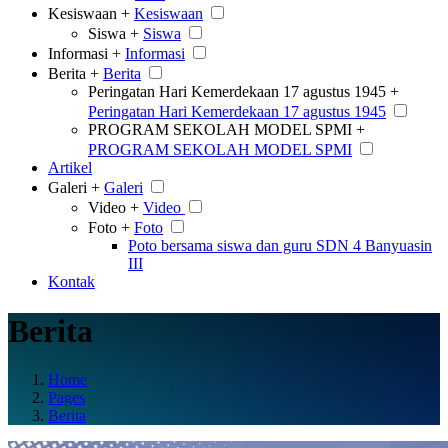
Kesiswaan +
Kesiswaan
Siswa +
Siswa
Informasi +
Informasi
Berita +
Berita
Peringatan Hari Kemerdekaan 17 agustus 1945 +
Peringatan Hari Kemerdekaan 17 agustus 1945
PROGRAM SEKOLAH MODEL SPMI +
PROGRAM SEKOLAH MODEL SPMI
Artikel
Galeri +
Galeri
Video +
Video
Foto +
Foto
Poto bersama siswa dan guru SDN 4 Banyuasin
III
Kontak
Berita
Home
Pages
Berita