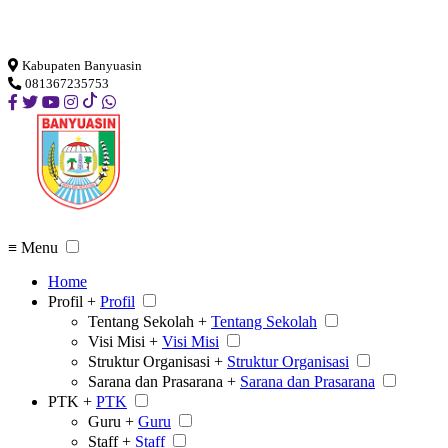
Loading...
Kabupaten Banyuasin
081367235753
≡ Menu
Home
Profil +
Profil
Tentang Sekolah +
Tentang Sekolah
Visi Misi +
Visi Misi
Struktur Organisasi +
Struktur Organisasi
Sarana dan Prasarana +
Sarana dan Prasarana
PTK +
PTK
Guru +
Guru
Staff +
Staff