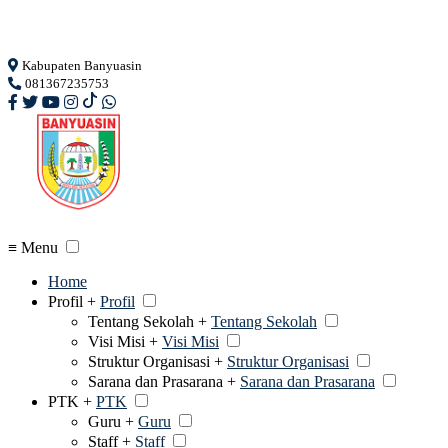
Loading...
Kabupaten Banyuasin
081367235753
≡ Menu
Home
Profil +
Profil
Tentang Sekolah +
Tentang Sekolah
Visi Misi +
Visi Misi
Struktur Organisasi +
Struktur Organisasi
Sarana dan Prasarana +
Sarana dan Prasarana
PTK +
PTK
Guru +
Guru
Staff +
Staff