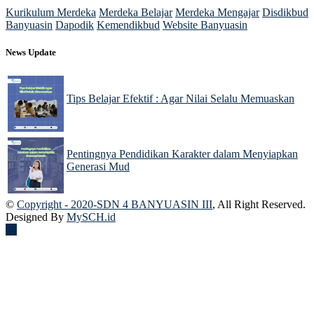
Kurikulum Merdeka
Merdeka Belajar
Merdeka Mengajar
Disdikbud
Banyuasin
Dapodik
Kemendikbud
Website Banyuasin
News Update
Tips Belajar Efektif : Agar Nilai Selalu Memuaskan
22 Nov 2024
Pentingnya Pendidikan Karakter dalam Menyiapkan
Generasi Mud
22 Nov 2024
©
Copyright - 2020-SDN 4 BANYUASIN III
, All Right Reserved.
Designed By
MySCH.id